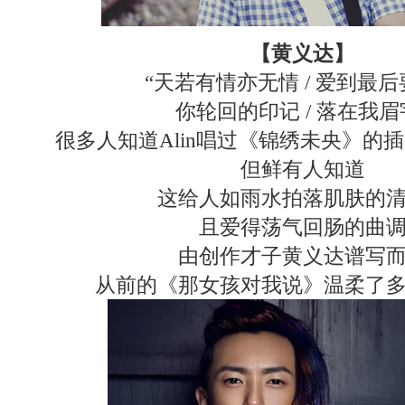
【黄义达】
“天若有情亦无情 / 爱到最
你轮回的印记 / 落在我眉
很多人知道Alin唱过《锦绣未央》的
但鲜有人知道
这给人如雨水拍落肌肤的
且爱得荡气回肠的曲
由创作才子黄义达谱写
从前的《那女孩对我说》温柔了