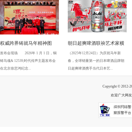
权威跨界铸就马年精神图
朝日超爽啤酒联袂艺术家横
发布会现场 2026年 1 月 1 日，铜
（2025年12月24日）为庆祝马年新
腾！“铜铸马魂・时代传
山裕一 推出马年新春限量版
铸马魂& 12539;时代传声主题发布会
春，全球销量第一的日本啤酒品牌朝
声”发布会震撼启幕
包装 点燃佳节庆典氛围
在北京徐悲鸿纪念...
日超爽啤酒携手当代日本艺...
Copyright © 2012-
欢迎广大网友