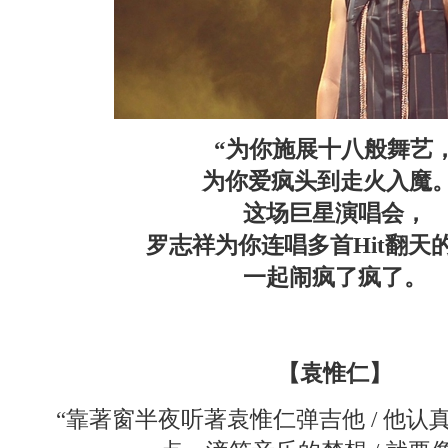
“为你施展十八般舞艺
为你爱疯头到走火入魔。
这场巨星演唱会，
罗志祥为你连唱多首Hit翻天
一起闹疯了疯了。
【袁惟仁】
“靠著窗半夜听著袁惟仁弹吉他 / 他