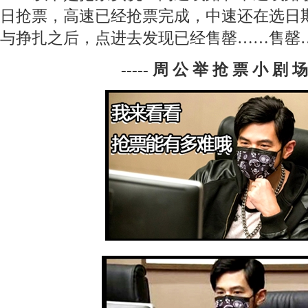
日抢票，高速已经抢票完成，中速还在选日
与挣扎之后，点进去发现已经售罄……售罄
----- 周 公 举 抢 票 小 剧 场 -