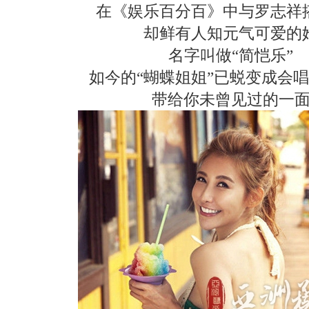
在《娱乐百分百》中与罗志祥
却鲜有人知元气可爱的
名字叫做“简恺乐”
如今的“蝴蝶姐姐”已蜕变成会
带给你未曾见过的一