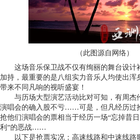
（此图源自网络）
这场音乐保卫战不仅有绚丽的舞台设计衬
加持，最重要的是八组实力音乐人均使出浑
带来不同凡响的视听盛宴！
与历场大型演艺活动比对可知，有周杰伦
演唱会的确入股不亏……可是，但凡经历过
抢他们演唱会的票相当于经历一场“忘掉昔
利”的恶战……
以下是抢票实况：高速线路和中速线路歌