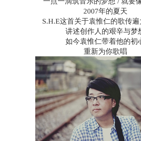
一点一滴筑音乐的梦想 / 就要
2007年的夏天
S.H.E这首关于袁惟仁的歌传
讲述创作人的艰辛与梦
如今袁惟仁带着他的初
重新为你歌唱