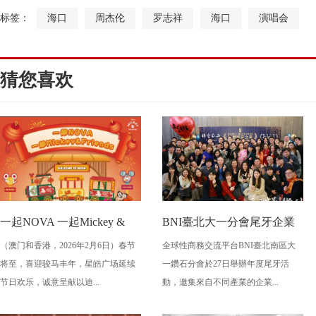
标签：
海口
周杰伦
罗志祥
海口
演唱会
猜您喜欢
一起NOVA 一起Mickey &
BNI臺北大一分會尾牙企業
（澳门和香港，2026年2月6日）春节
全球性商務交流平台BNI臺北南區大
Friends 星皓广场喜迎梦幻新
主齊聚 見證夢雀清酒首登台
将至，喜迎骏马丰年，星皓广场延续
一鑽石分會於27日舉辦年度尾牙活
春火车和“米奇与好友 ” 主题
节日欢乐，诚意呈献以迪...
動，邀集來自不同產業的企業...
装置 齐贺新岁