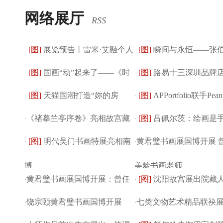
官
网络展厅
RSS
[图]
展览预告丨雷米·艾融个人
[图]
瞬间与永恒——张
·
·
[图]
国画“动”起来了——《时
[图]
路易十三深圳品牌
回顾展即将于...
·
张凯惠艺术联展
·
[图]
天猫国潮打造“妳的房
[图]
APPortfolio联手Pean
光·宝藏—对...
·
形象揭幕
·
《禇摹兰亭序卷》亮相故宫藏
[图]
吕佩尔茨：绘画是手
间”艺术展，引领...
·
球艺术家联盟...
·
[图]
明代吴门书画特展亮相南
黄君璧书画展国博开展 
历代书画展
·
布是战场
·
博
美龄书画老师
黄君璧书画展国博开展：曾任
[图]
沈阳故宫展出院藏
·
·
饶宗颐黄君璧书画国博开展
七类文物艺术精品联袂
宋美龄书画老师
·
·