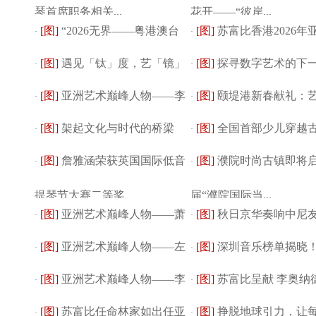
琴首席职务相关...
花开——“彼岸...
[图]
“2026无界——粤港澳台
[图]
苏富比香港2026年
·
·
[图]
遇见「钛」度，艺「镜」
[图]
探寻数字艺术的下
青年艺术大展”...
·
术品拍卖系列 ...
·
[图]
亚洲艺术巅峰人物——李
[图]
颐堤港新春献礼：
共生 Silhouet...
·
元： 首届 Fo...
·
[图]
架起文化与时代的桥梁
[图]
全国首部少儿穿越
润德作品展
·
春纳福瑞 福马...
·
[图]
詹雅涵荣获英国国际低音
[图]
濮院时尚古镇即将
——《新媒体时代...
·
剧《星河三千梦...
·
提琴节大赛二等奖
届“濮院国际当...
[图]
亚洲艺术巅峰人物——萧
[图]
秋日京华奏响中尼
·
·
[图]
亚洲艺术巅峰人物——左
[图]
深圳音乐榜单揭晓
四希作品展
·
乐章淄博 “未...
·
[图]
亚洲艺术巅峰人物——李
[图]
苏富比呈献 李奥纳德
继君作品展
·
本土音乐人周晓...
·
[图]
苏富比任命林家如出任亚
[图]
挣脱地球引力，让
胜玉作品展
·
兰黛收藏 T...
·