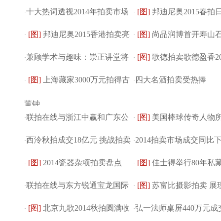
十大热词透视2014年拍卖市场
[图]
邦迪尼奥2015春拍
·
见泰和通宝 原...
·
[图]
邦迪尼奥2015香港拍卖亮
[图]
尚品润博首开寿山
·
晓
·
兼顾学术与趣味：崇正讲堂将
[图]
歌德拍卖歌德盈香20
点：袁世凯像飞...
·
·
[图]
上海藏家3000万元拍得古
四大名酒拍卖受热捧
举办
·
拍2.4亿元落幕
·
董钟
联拍在线与浙江中赢和广东公
[图]
美国棒球传奇人物
·
·
西泠秋拍成交18亿元 挑战拍卖
2014拍卖市场成交同比
正签订战略合作
·
子拍卖拍30万美元
·
[图]
2014瓷器杂项拍卖盘点
[图]
佳士得举行80年私藏
市场北强...
·
·
联拍在线与东方锐通宝龙国际
[图]
苏富比摄影拍卖 展
Top10
·
塞尚画作拍卖...
·
[图]
北京九歌2014秋拍圆满收
弘一法师桌屏440万元成
签订战略合作
·
作品强劲需求
·