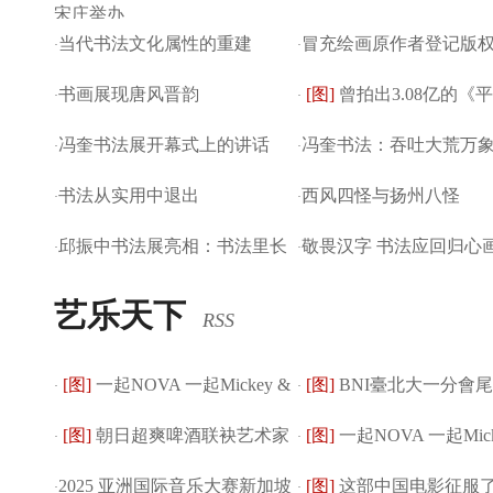
宋庄举办
当代书法文化属性的重建
冒充绘画原作者登记版权
·
·
书画展现唐风晋韵
[图]
曾拍出3.08亿的《
·
一商户反...
·
冯奎书法展开幕式上的讲话
冯奎书法：吞吐大荒万
·
帖》入藏龙美术馆
·
书法从实用中退出
西风四怪与扬州八怪
·
·
邱振中书法展亮相：书法里长
敬畏汉字 书法应回归心
·
·
出来的当代艺术
艺乐天下
RSS
[图]
一起NOVA 一起Mickey &
[图]
BNI臺北大一分會
·
·
[图]
朝日超爽啤酒联袂艺术家
[图]
一起NOVA 一起Mick
Friends 星...
·
業主齊聚 見證夢...
·
2025 亚洲国际音乐大赛新加坡
[图]
这部中国电影征服
横山裕一 推出...
·
Friends ...
·