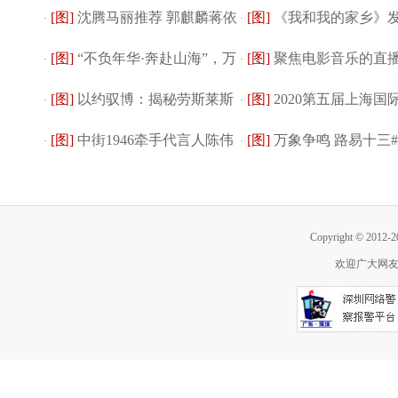
[图]
沈腾马丽推荐 郭麒麟蒋依
[图]
《我和我的家乡》
——“故乡与花...
·
版焕然问世
·
[图]
“不负年华·奔赴山海”，万
[图]
聚焦电影音乐的直
依观演 开心...
·
广曲《山那边》...
·
[图]
以约驭博：揭秘劳斯莱斯
[图]
2020第五届上海国
晓利丢火车...
·
长什么样？
·
[图]
中街1946牵手代言人陈伟
[图]
万象争鸣 路易十三
全新古思特设计...
·
节启动
·
霆 天猫欢聚日...
100年#全新篇章...
Copyright © 2012-
欢迎广大网友