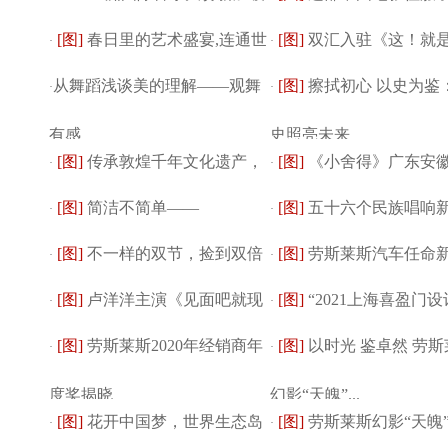
[图]
春日里的艺术盛宴,连通世
[图]
双汇入驻《这！就
总决赛完...
·
斯，导演竟是她？
·
从舞蹈浅谈美的理解——观舞
[图]
擦拭初心 以史为鉴
界的文化交流
·
舞》战略合作仪式...
·
有感
史照亮未来
[图]
传承敦煌千年文化遗产，
[图]
《小舍得》广东安
·
·
[图]
简洁不简单——
[图]
五十六个民族唱响
99 公益日腾讯...
·
温暖现实主义...
·
[图]
不一样的双节，捡到双倍
[图]
劳斯莱斯汽车任命
HARMAY話梅的至简之道
·
——第三届（...
·
[图]
卢洋洋主演《见面吧就现
[图]
“2021上海喜盈门设
快乐
·
总监 —— 安...
·
[图]
劳斯莱斯2020年经销商年
[图]
以时光 鉴卓然 劳斯
在》开机 元气...
·
术季”暨“重...
·
度奖揭晓
幻影“天魄”...
[图]
花开中国梦，世界生态岛
[图]
劳斯莱斯幻影“天魄
·
·