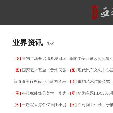
业界资讯
RSS
[图]
星皓广场开启清爽夏日玩
新航道美行思远2026暑
·
·
[图]
国家艺术基金《贵州民族
[图]
现代汽车文化中心
乐体验 JOGU...
·
营重磅来袭
·
新航道美行思远2026韩国音乐
[图]
重构艺术传播范式
服饰传承与创新...
·
Hyundai Blue P...
·
[图]
科技赋能场景美学：华为
[图]
华为主题HDC202
名校录取成...
·
书直播如何让创...
·
[图]
王敬就香港管弦乐团小提
[图]
在时间中生长，于
主题亮相HDC202...
·
秘：最前沿的3D与...
·