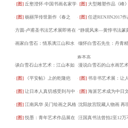
[图]
丘壑澄怀·中国书画名家学
[图]
大型雕塑作品《峰
凤仙作品展
·
浮宫·卡鲁塞尔...
·
[图]
杨丽萍传世新作《春之
[图]
任进RENJIN2017
术邀请展在北...
·
仪式在四川天府...
·
方圆-卢甫圣书法艺术展即将在
“静观风来—黄惇书法篆
祭》如约而至, 再...
·
展“美的历程”暨19...
·
画家白雪石：情系漓江山和水
缅怀白雪石先生：丹青
京开幕！
·
展”将在...
·
寿齐高
谈白雪石山水艺术：江山本如
漫说白雪石的山水画艺
·
·
[图]
《平安帖》上的乾隆疤
[图]
书非书艺术展：让
画剪裁青出蓝
·
而有灵趣
·
[图]
让日本人真切感受到与中
[图]
海派艺术成为中日
(图)
·
懂的书法展
·
[图]
江南风华 吴门绘画之风格
沈阳故宫院藏人物画 再
国书法的渊源
·
流的重要纽带
·
[图]
悦墨：青年艺术作品展在
汪国真书法曾拍2至12万
嬗变
·
际传神之法
·