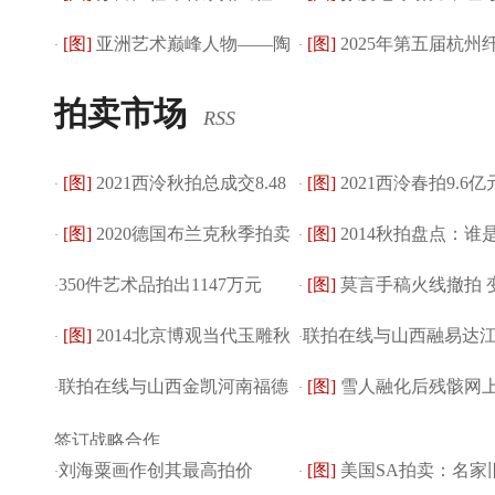
[图]
亚洲艺术巅峰人物——陶
[图]
2025年第五届杭州
洲区现代及当代...
·
机的灵魂被世界...
·
雪华作品展
术三年展
拍卖市场
RSS
[图]
2021西泠秋拍总成交8.48
[图]
2021西泠春拍9.6
·
·
[图]
2020德国布兰克秋季拍卖
[图]
2014秋拍盘点：谁
亿元，成交率保...
·
槌：标举学术气派...
·
350件艺术品拍出1147万元
[图]
莫言手稿火线撤拍 
精品预展精彩登场
·
个安思远
·
[图]
2014北京博观当代玉雕秋
联拍在线与山西融易达
·
捐赠
·
联拍在线与山西金凯河南福德
[图]
雪人融化后残骸网
拍平稳收槌
·
山汇金签订合作
·
签订战略合作
刘海粟画作创其最高拍价
[图]
美国SA拍卖：名家
·
·