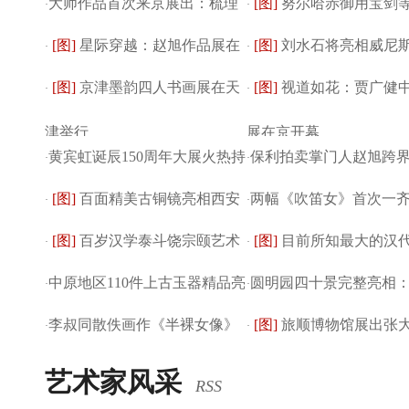
大师作品首次来京展出：梳理
[图]
努尔哈赤御用宝剑等1
·
·
[图]
星际穿越：赵旭作品展在
[图]
刘水石将亮相威尼
奥地利美术...
·
件清前文物亮相北...
·
[图]
京津墨韵四人书画展在天
[图]
视道如花：贾广健
京开幕
·
展
·
津举行
展在京开幕
黄宾虹诞辰150周年大展火热持
保利拍卖掌门人赵旭跨
·
·
[图]
百面精美古铜镜亮相西安
两幅《吹笛女》首次一
续发酵
·
·
[图]
百岁汉学泰斗饶宗颐艺术
[图]
目前所知最大的汉
钟鼓楼博物馆
·
方君璧回顾展
·
中原地区110件上古玉器精品亮
圆明园四十景完整亮相
展开展(图)
·
展出 直径达60...
·
李叔同散佚画作《半裸女像》
[图]
旅顺博物馆展出张
相江西
·
复制品首次...
·
首展
摹敦煌壁画作品
艺术家风采
RSS