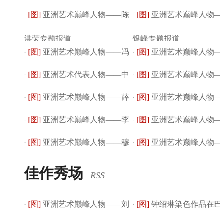
[图]
亚洲艺术巅峰人物——陈
[图]
亚洲艺术巅峰人物
明专题报道
·
凤岐专题报道
·
洪荣专题报道
银峰专题报道
[图]
亚洲艺术巅峰人物——冯
[图]
亚洲艺术巅峰人物
·
·
[图]
亚洲艺术代表人物——中
[图]
亚洲艺术巅峰人物
海江专题报道
·
伍久专题报道
·
[图]
亚洲艺术巅峰人物——薛
[图]
亚洲艺术巅峰人物
国著名书法大家...
·
瑞珍专题报道
·
[图]
亚洲艺术巅峰人物——李
[图]
亚洲艺术巅峰人物
贻康专题报道
·
光鸿专题报道
·
[图]
亚洲艺术巅峰人物——穆
[图]
亚洲艺术巅峰人物
胜玉专题报道
·
志昂专题报道
·
瑞军专题报道
邦基专题报道
佳作秀场
RSS
[图]
亚洲艺术巅峰人物——刘
[图]
钟绍琳染色作品在
·
·