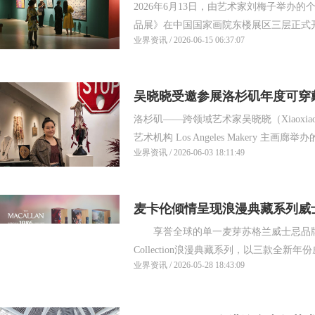
2026年6月13日，由艺术家刘梅子举办
展”在中国国家画院开幕
品展》在中国国家画院东楼展区三层正式开幕
业界资讯 / 2026-06-15 06:37:07
吴晓晓受邀参展洛杉矶年度可穿
洛杉矶——跨领域艺术家吴晓晓（Xiaoxi
艺术机构 Los Angeles Makery 主画廊举办的 
业界资讯 / 2026-06-03 18:11:49
麦卡伦倾情呈现浪漫典藏系列威
享誉全球的单一麦芽苏格兰威士忌品牌麦卡伦
份1926一百周年
Collection浪漫典藏系列，以三款全新年
业界资讯 / 2026-05-28 18:43:09