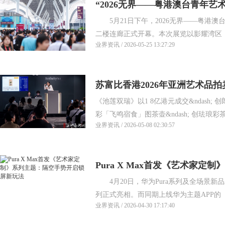
“2026无界——粤港澳台青年艺
5月21日下午，2026无界——粤港澳
领湾区艺术融合破圈
二楼连廊正式开幕。本次展览以影耀湾区，
业界资讯 / 2026-05-25 13:27:29
苏富比香港2026年亚洲艺术品
《池莲双瑞》以1 8亿港元成交&ndash; 创
年度亚洲拍卖最高成交作品
彩「飞鸣宿食」图茶壶&ndash; 创珐琅彩茶壶
业界资讯 / 2026-05-08 02:30:57
Pura X Max首发《艺术家
4月20日，华为Pura系列及全场景新品发布会上
屏新玩法
列正式亮相。而同期上线华为主题APP的《
业界资讯 / 2026-04-30 17:17:40