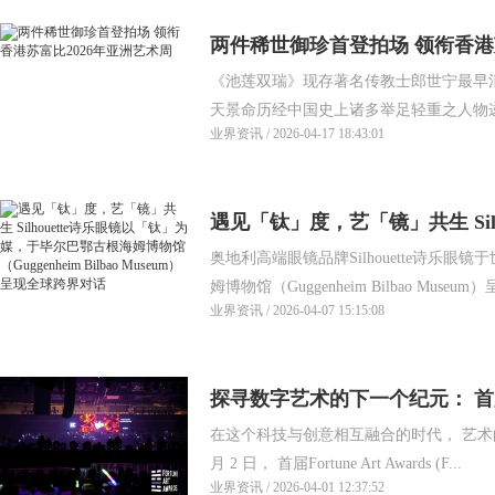
两件稀世御珍首登拍场 领衔香港
《池莲双瑞》现存著名传教士郎世宁最早
天景命历经中国史上诸多举足轻重之人物递藏
业界资讯 / 2026-04-17 18:43:01
遇见「钛」度，艺「镜」共生 Sil
奥地利高端眼镜品牌Silhouette诗乐
媒，于毕尔巴鄂古根海姆博物馆（Gugg
姆博物馆（Guggenheim Bilbao Museum）
Museum）呈现全球跨界对话
业界资讯 / 2026-04-07 15:15:08
探寻数字艺术的下一个纪元： 首届 For
在这个科技与创意相互融合的时代， 艺术的
盛典于新加坡圆满落幕
月 2 日， 首届Fortune Art Awards (F...
业界资讯 / 2026-04-01 12:37:52