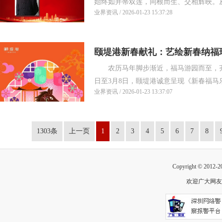
始终如并蒂双莲，同根而生、交相辉映。从甲
业界资讯 / 2026-01-23 15:37:28
颐堤港新春献礼：艺绘新春纳福
农历马年脚步渐近，福马游园而至，齐聚颐
日至3月8日，颐堤港诚意呈现《新春福马乐
业界资讯 / 2026-01-23 13:37:07
1303条
上一页
1
2
3
4
5
6
7
8
Copyright © 2012-
欢迎广大网友