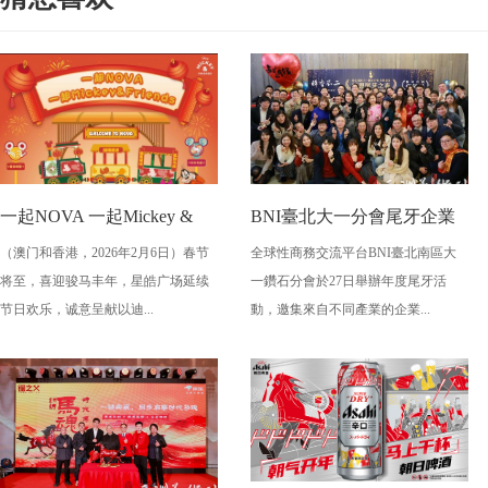
一起NOVA 一起Mickey &
BNI臺北大一分會尾牙企業
（澳门和香港，2026年2月6日）春节
全球性商務交流平台BNI臺北南區大
Friends 星皓广场喜迎梦幻新
主齊聚 見證夢雀清酒首登台
将至，喜迎骏马丰年，星皓广场延续
一鑽石分會於27日舉辦年度尾牙活
春火车和“米奇与好友 ” 主题
节日欢乐，诚意呈献以迪...
動，邀集來自不同產業的企業...
装置 齐贺新岁