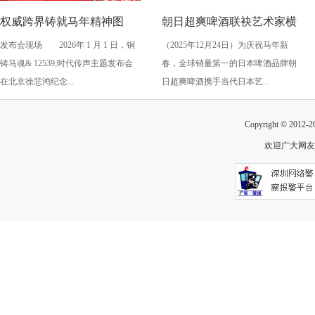
权威跨界铸就马年精神图
朝日超爽啤酒联袂艺术家横
发布会现场 2026年 1 月 1 日，铜
（2025年12月24日）为庆祝马年新
腾！“铜铸马魂・时代传
山裕一 推出马年新春限量版
铸马魂& 12539;时代传声主题发布会
春，全球销量第一的日本啤酒品牌朝
声”发布会震撼启幕
包装 点燃佳节庆典氛围
在北京徐悲鸿纪念...
日超爽啤酒携手当代日本艺...
Copyright © 2012-
欢迎广大网友