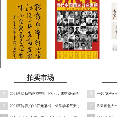
宋庄举办
品鉴段俊平书作：习书以
当代中国画主力名家：惟
杨彦
立品为先练笔即炼心
以作品论英雄
拍卖市场
1
1
2021西泠秋拍总成交8.48亿元，成交率保持
一起NOVA 一
2
2
八成
喜迎梦幻新春
2021西泠春拍9.6亿元落槌：标举学术气派，
BNI臺北大