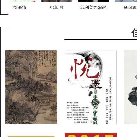
徐海清
徐其明
菲利普约翰逊
马国旗
沈周
悦墨：青年艺术作品展在
写