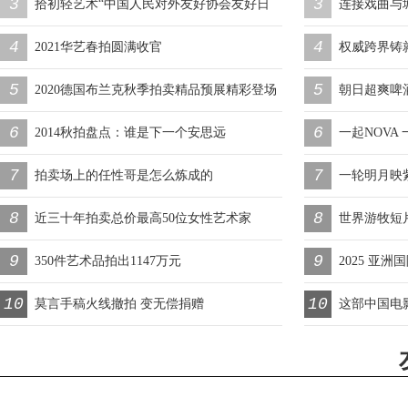
3
3
置 齐贺新岁
领航文人门类
清酒首登台
拾初轻艺术“中国人民对外友好协会友好日
连接戏曲与
4
4
艺术展览”圆满成功
举办“光影
2021华艺春拍圆满收官
权威跨界铸
5
5
时代传声”
2020德国布兰克秋季拍卖精品预展精彩登场
朝日超爽啤
6
6
新春限量版
2014秋拍盘点：谁是下一个安思远
一起NOVA 一
7
7
化身为“梦
拍卖场上的任性哥是怎么炼成的
一轮明月映
8
8
近三十年拍卖总价最高50位女性艺术家
世界游牧短片
9
9
影之约，见
350件艺术品拍出1147万元
2025 亚
10
10
官
莫言手稿火线撤拍 变无偿捐赠
这部中国电