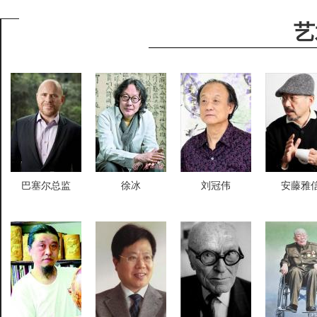
艺
巴塞尔总监
徐冰
刘冠伟
安藤雅