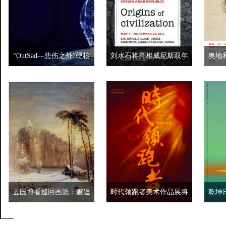
“OutSad—悲伤之外”硬核
刘水石将亮相威尼斯双年
奥地
当代潮流艺术作品展北京
展
出 
启幕
去国博看巡回画派：邂逅
时代领跑者美术作品展将
乾坤
遥远国度的迷人风物
亮相国家博物馆