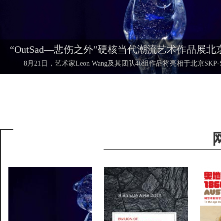
“OutSad—悲伤之外”硬核当代潮流艺术作品展北
8月21日，艺术家Leon Wang及其团队46组作品将亮相于北京SKP-S四